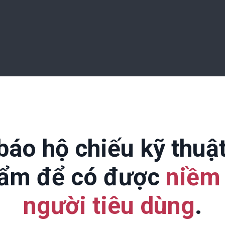
áo hộ chiếu kỹ thuậ
hẩm để có được
niềm 
người tiêu dùng
.