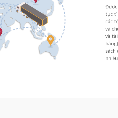
Được 
tục t
các t
và ch
và tà
hàng
sách 
nhiều