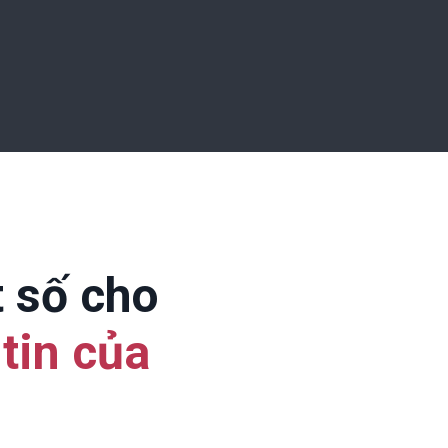
t số cho
tin của