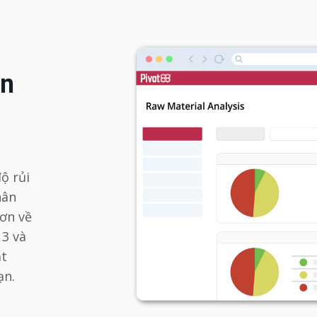
ên
ộ rủi
hân
hơn về
 3 và
ặt
ạn.