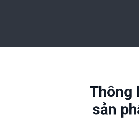
Thông b
sản p