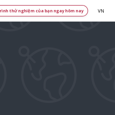
VN
rình thử nghiệm của bạn ngay hôm nay