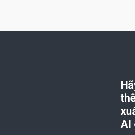
Ha
th
xu
AI