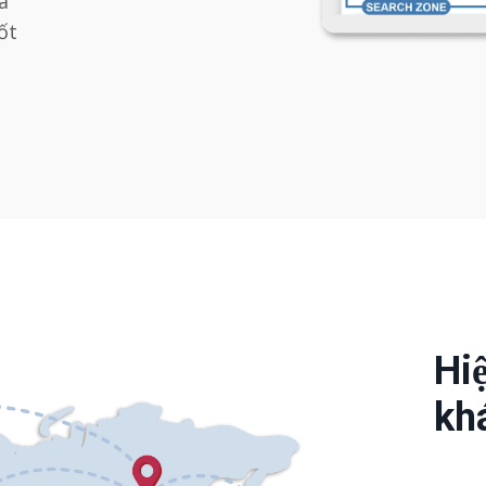
à
ốt
Hiê
kha