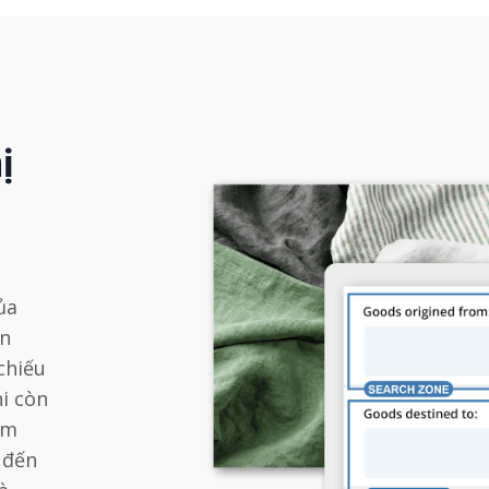
ị
ủa
ản
chiếu
i còn
ẩm
 đến