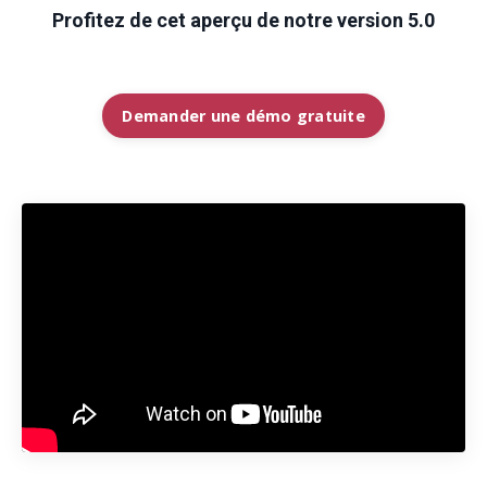
Profitez de cet aperçu de notre version 5.0
Demander une démo gratuite