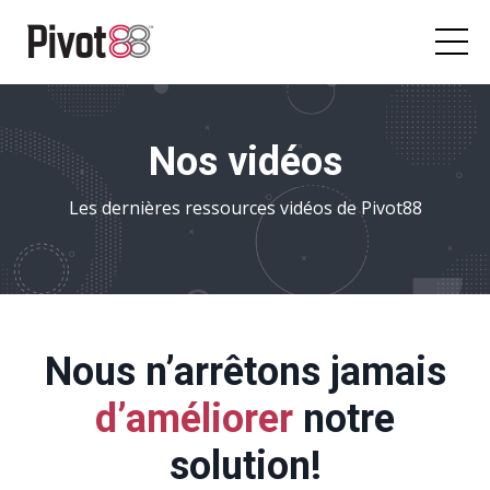
Nos vidéos
Les dernières ressources vidéos de Pivot88
Nous n’arrêtons jamais
d’améliorer
notre
solution!